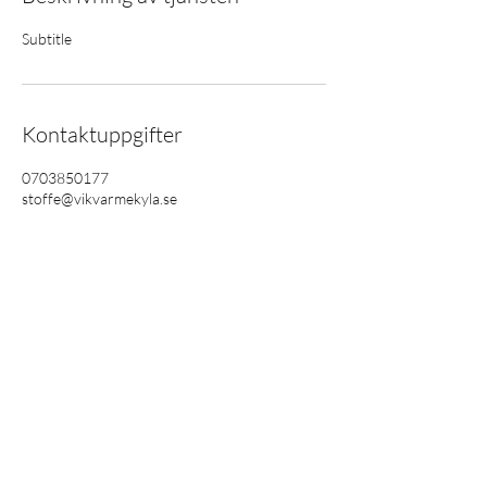
Subtitle
Kontaktuppgifter
0703850177
stoffe@vikvarmekyla.se
0703850177
©2023 av Västerviks Värme & Kyla AB.