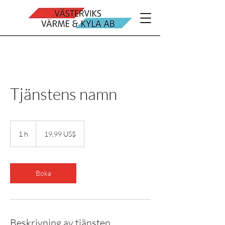
Tjänstens namn
19,99
amerikanska
1 h
1
19,99 US$
dollar
Boka
Beskrivning av tjänsten