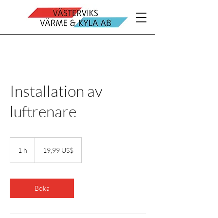
Installation av
luftrenare
19,99
amerikanska
1 h
1
19,99 US$
dollar
Boka